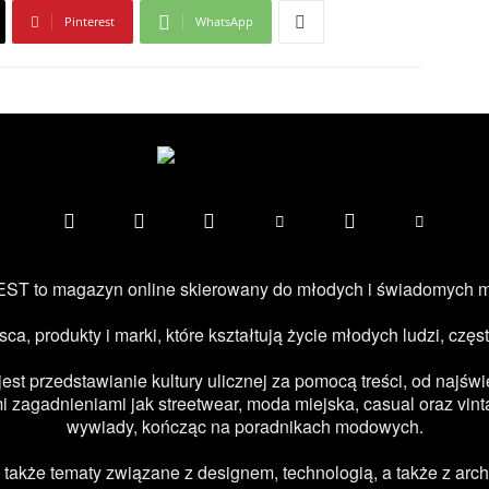
Pinterest
WhatsApp
ST to magazyn online skierowany do młodych i świadomych 
jsca, produkty i marki, które kształtują życie młodych ludzi, c
 przedstawianie kultury ulicznej za pomocą treści, od najświe
 zagadnieniami jak streetwear, moda miejska, casual oraz vint
wywiady, kończąc na poradnikach modowych.
kże tematy związane z designem, technologią, a także z archi