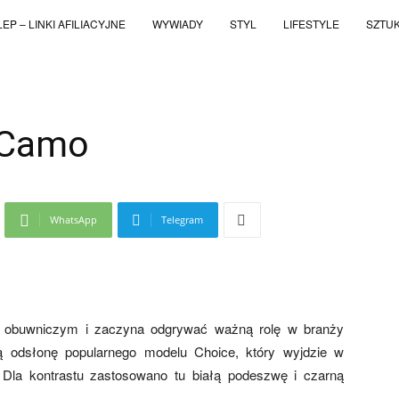
EP – LINKI AFILIACYJNE
WYWIADY
STYL
LIFESTYLE
SZTU
 Camo
WhatsApp
Telegram
ku obuwniczym i zaczyna odgrywać ważną rolę w branży
ą odsłonę popularnego modelu Choice, który wyjdzie w
a. Dla kontrastu zastosowano tu białą podeszwę i czarną