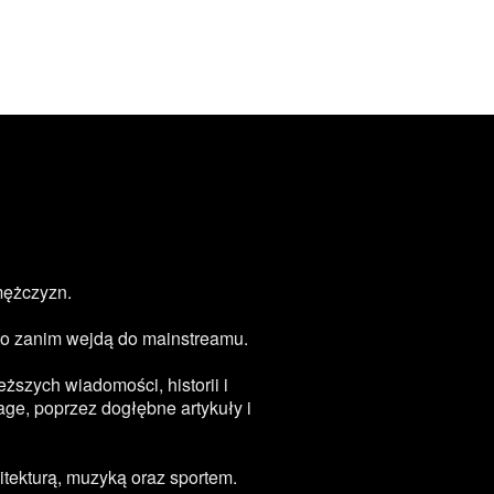
mężczyzn.
zęsto zanim wejdą do mainstreamu.
ższych wiadomości, historii i
age, poprzez dogłębne artykuły i
tekturą, muzyką oraz sportem.