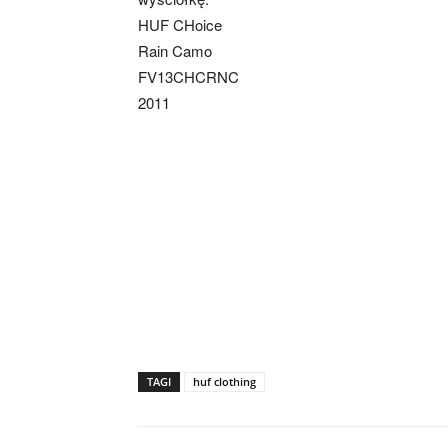
HUF CHoice
Rain Camo
FV13CHCRNC
2011
TAGI
huf clothing