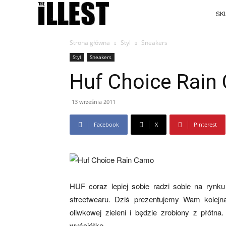
SKL
Strona główna
Styl
Sneakers
Styl
Sneakers
Huf Choice Rain
13 września 2011
Facebook
X
Pinterest
HUF coraz lepiej sobie radzi sobie na ryn
streetwearu. Dziś prezentujemy Wam kolejn
oliwkowej zieleni i będzie zrobiony z płótn
wyściółkę.