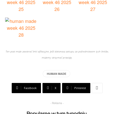
Ten post może zawierać linki afiliacyjne. Jeśli dokonasz zakupu za pośrednictwem tych linków,
możemy otrzymać prowizję.
HUMAN MADE
Facebook
X
Pinterest
- Reklama -