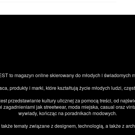
ST to magazyn online skierowany do młodych i świadomych 
jsca, produkty i marki, które kształtują życie młodych ludzi, c
 przedstawianie kultury ulicznej za pomocą treści, od najświe
 zagadnieniami jak streetwear, moda miejska, casual oraz vint
wywiady, kończąc na poradnikach modowych.
kże tematy związane z designem, technologią, a także z archi