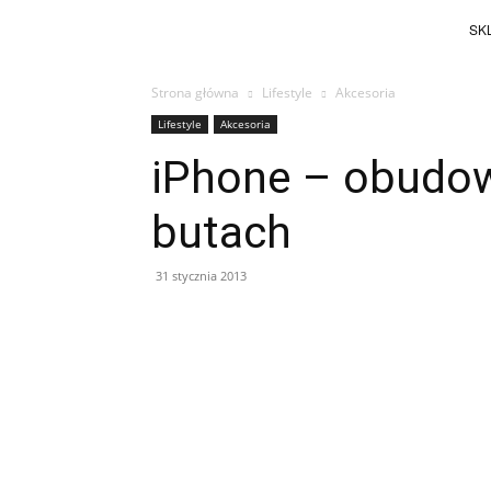
SKL
Strona główna
Lifestyle
Akcesoria
Lifestyle
Akcesoria
iPhone – obudo
butach
31 stycznia 2013
Facebook
X
Pinterest