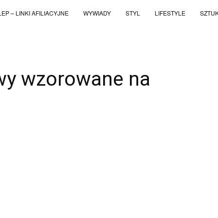
EP – LINKI AFILIACYJNE
WYWIADY
STYL
LIFESTYLE
SZTU
wy wzorowane na
WhatsApp
Telegram
Email
Copy UR