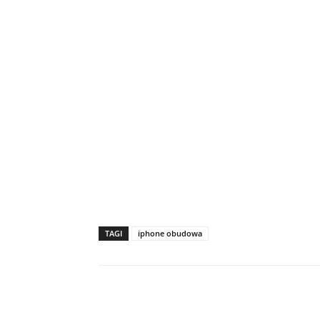
TAGI
iphone obudowa
Facebook
X
Udział