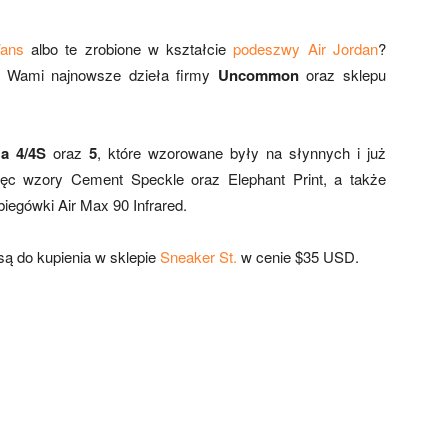
Vans
albo te zrobione w kształcie
podeszwy Air Jordan
?
d Wami najnowsze dzieła firmy
Uncommon
oraz sklepu
’a 4/4S
oraz
5
, które wzorowane były na słynnych i już
ęc wzory Cement Speckle oraz Elephant Print, a także
 biegówki Air Max 90 Infrared.
ą do kupienia w sklepie
Sneaker St.
w cenie $35 USD.