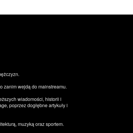
mężczyzn.
zęsto zanim wejdą do mainstreamu.
ższych wiadomości, historii i
age, poprzez dogłębne artykuły i
tekturą, muzyką oraz sportem.