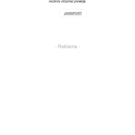
możemy otrzymać prowizję.
JANSPORT
Facebook
X
Pinterest
WhatsApp
- Reklama -