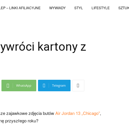
EP – LINKI AFILIACYJNE
WYWIADY
STYL
LIFESTYLE
SZTU
ywróci kartony z
WhatsApp
Telegram
sze zajawkowe zdjęcia butów
Air Jordan 13 „Chicago”
,
snę przyszłego roku?