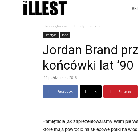
SKL
Strona główna
Lifestyle
Inne
Lifestyle
Inne
Jordan Brand prz
końcówki lat ’90
11 października 2016
Facebook
X
Pinterest
Pamiętacie jak zaprezentowaliśmy Wam pierw
które mają powrócić na sklepowe półki na wio