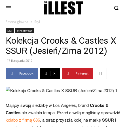
Strona główna
Styl
Styl
Streetwear
Kolekcja Crooks & Castles X
SSUR (Jesień/Zima 2012)
17 listopada 2012
Facebook
X
Pinterest
Mający swoją siedzibę w Los Angeles, brand
Crooks &
Castles
nie zwalnia tempa. Przed chwilą mogliśmy sprawdzić
kolabo z firmą 686
, a teraz przyszła kolej na markę
SSUR
i