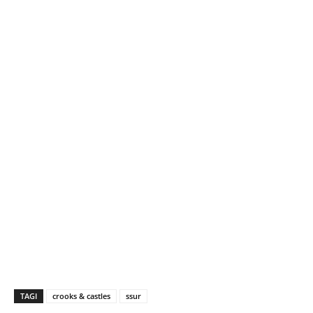
TAGI
crooks & castles
ssur