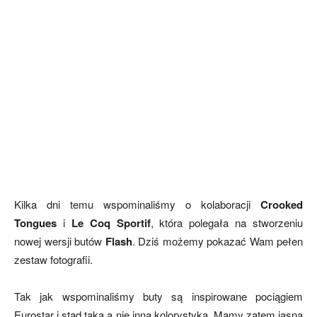
Kilka dni temu wspominaliśmy o kolaboracji
Crooked
Tongues
i
Le Coq Sportif
, która polegała na stworzeniu
nowej wersji butów
Flash
. Dziś możemy pokazać Wam pełen
zestaw fotografii.
Tak jak wspominaliśmy buty są inspirowane pociągiem
Eurostar i stąd taka a nie inna kolorystyka. Mamy zatem jasną