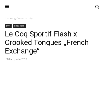
Strona główna
Styl
Styl
Sneakers
Le Coq Sportif Flash x
Crooked Tongues „French
Exchange”
30 listopada 2013
Facebook
X
Pinterest
WhatsApp