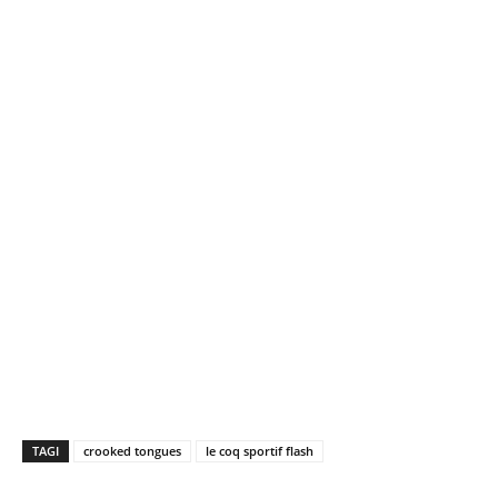
TAGI
crooked tongues
le coq sportif flash