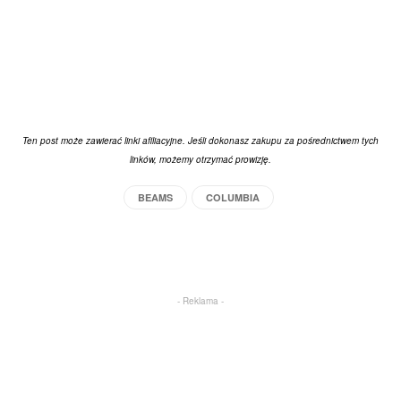
Ten post może zawierać linki afiliacyjne. Jeśli dokonasz zakupu za pośrednictwem tych
linków, możemy otrzymać prowizję.
BEAMS
COLUMBIA
Facebook
X
Pinterest
WhatsApp
- Reklama -