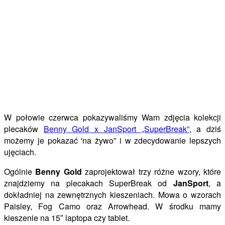
W połowie czerwca pokazywaliśmy Wam zdjęcia kolekcji
plecaków
Benny Gold x JanSport „SuperBreak”
, a dziś
możemy je pokazać 'na żywo” i w zdecydowanie lepszych
ujęciach.
Ogólnie
Benny Gold
zaprojektował trzy różne wzory, które
znajdziemy na plecakach SuperBreak od
JanSport
, a
dokładniej na zewnętrznych kieszeniach. Mowa o wzorach
Paisley, Fog Camo oraz Arrowhead. W środku mamy
kieszenie na 15″ laptopa czy tablet.