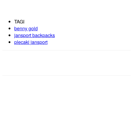
TAGI
benny gold
jansport backpacks
plecaki jansport
Facebook
X
Pinterest
WhatsApp