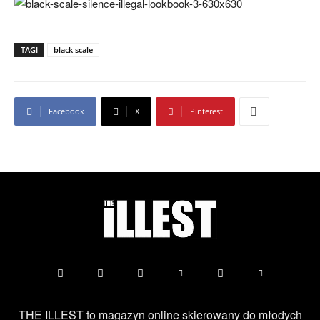
TAGI
black scale
Facebook
X
Pinterest
THE ILLEST to magazyn online skierowany do młodych