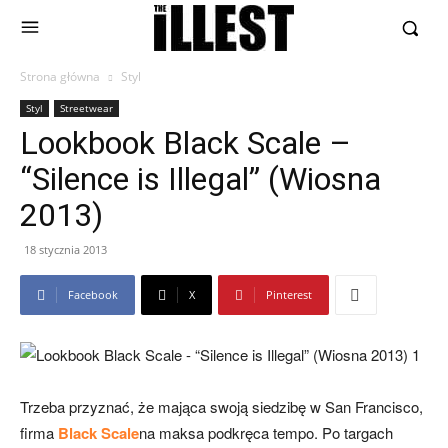
Strona główna
Styl
Styl
Streetwear
Lookbook Black Scale –
“Silence is Illegal” (Wiosna
2013)
18 stycznia 2013
Facebook
X
Pinterest
Trzeba przyznać, że mająca swoją siedzibę w San Francisco,
firma
Black Scale
na maksa podkręca tempo. Po targach