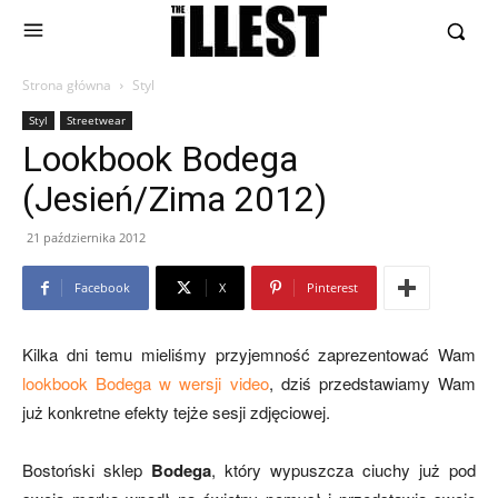
Strona główna
Styl
Styl
Streetwear
Lookbook Bodega
(Jesień/Zima 2012)
21 października 2012
Facebook
X
Pinterest
Kilka dni temu mieliśmy przyjemność zaprezentować Wam
lookbook Bodega w wersji video
, dziś przedstawiamy Wam
już konkretne efekty tejże sesji zdjęciowej.
Bostoński sklep
Bodega
, który wypuszcza ciuchy już pod