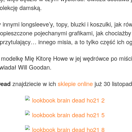
kolekcję damską.
ymi longsleeve’y, topy, bluzki i koszulki, jak rów
opieszczone pojechanymi grafikami, jak chociażby
rzytulający… innego misia, a to tylko część ich og
” modelkę Mię Kitorę Howe w jej wędrówce po miści
owiadał Will Goodan.
Dead
znajdziecie w ich
sklepie online
już 30 listopad