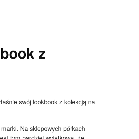
kbook z
łaśnie swój lookbook z kolekcją na
ii marki. Na sklepowych półkach
est tym bardziej wyjątkowa, że