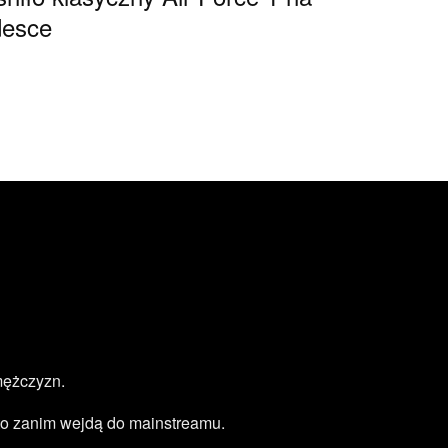
desce
mężczyzn.
zęsto zanim wejdą do mainstreamu.