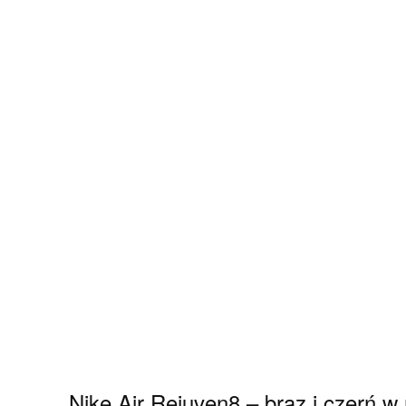
Nike Air Rejuven8 – brąz i czerń w