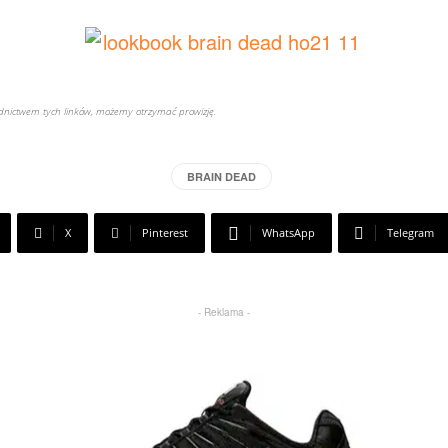
rednictwem tych linków, możemy otrzymać prowizję.
BRAIN DEAD
X
Pinterest
WhatsApp
Telegram
- Reklama -