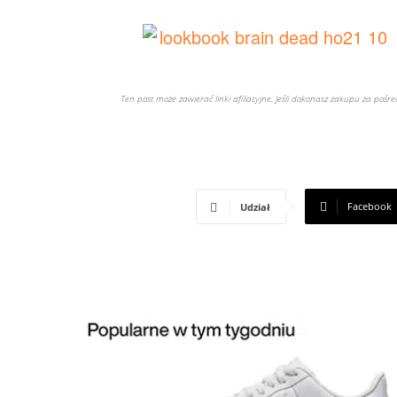
Ten post może zawierać linki afiliacyjne. Jeśli dokonasz zakupu za poś
Facebook
Udział