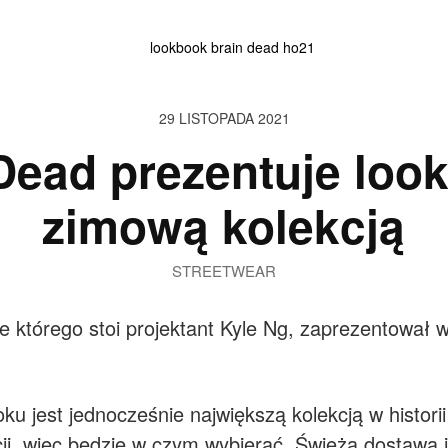
29 LISTOPADA 2021
Dead prezentuje loo
zimową kolekcją
STREETWEAR
e którego stoi projektant Kyle Ng, zaprezentował w
oku jest jednocześnie największą kolekcją w histor
ji, więc będzie w czym wybierać. Świeża dostawa j