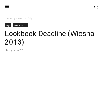
Strona główna
Styl
Styl
Streetwear
Lookbook Deadline (Wiosna
2013)
17 stycznia 2013
Facebook
X
Pinterest
WhatsApp