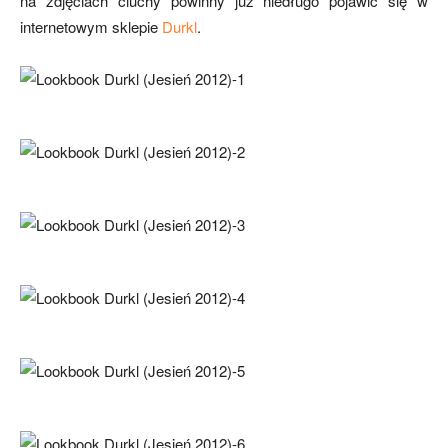
na zdjęciach ciuchy powinny już niedługo pojawić się w
internetowym sklepie
Durkl
.