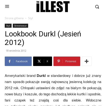
Strona główna
Styl
Styl
Streetwear
Lookbook Durkl (Jesień
2012)
18 września 2012
Facebook
X
Pinterest
Amerykański brand
Durkl
w standardowy i dobrze już znany
nam sposób pokazuje swoją najnowszą jesienną kolekcję na
2012 rok. Chłopaki ustawieni do zdjęć na białym tle pokazują
nowe bluzy i koszule, do tego dochodzą lekkie kurtki i spodnie,
fani czapek też znajdą coś dla siebie. Widoczne