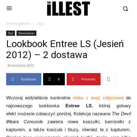
Strona główna
Styl
Styl
Streetwear
Lookbook Entree LS (Jesień
2012) – 2 dostawa
26 września 2012
Facebook
X
Pinterest
Wczoraj widzieliście konkretne
video z sesji zdjęciowej
do
najnowszego lookbooka
Entree LS
, której gotowy
efekt możecie zobaczyć poniżej. Kolekcja nazwana
The Devil
Wears Concords
zawiera nowe koszulki, kamizelki z
kapturem, a także koszule i bluzy, również te z kapturem.