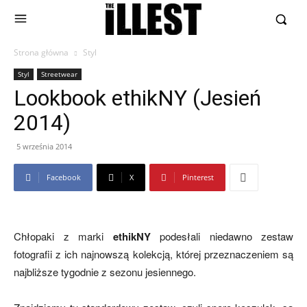
Strona główna
Styl
Styl
Streetwear
Lookbook ethikNY (Jesień
2014)
5 września 2014
Facebook
X
Pinterest
Chłopaki z marki
ethikNY
podesłali niedawno zestaw
fotografii z ich najnowszą kolekcją, której przeznaczeniem są
najbliższe tygodnie z sezonu jesiennego.