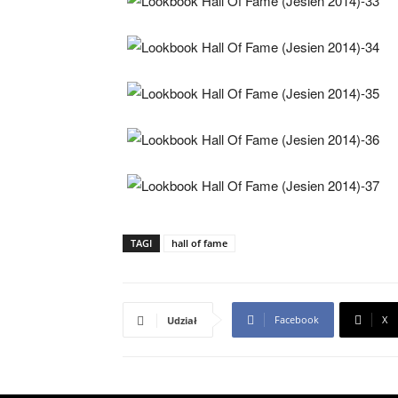
TAGI
hall of fame
Facebook
X
Udział