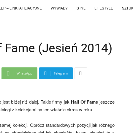
EP – LINKI AFILIACYJNE
WYWIADY
STYL
LIFESTYLE
SZTU
f Fame (Jesień 2014)
WhatsApp
Telegram
est bliżej niż dalej. Takie firmy jak
Hall Of Fame
jeszcze
talogi z kolekcjami na ten właśnie okres w roku.
amej kolekcji. Oprócz standardowych pozycji jak różnego
oś na chłodniejsze dni jak chociażby bluzy, również te z