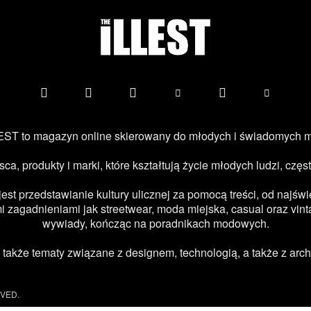
ST to magazyn online skierowany do młodych i świadomych 
jsca, produkty i marki, które kształtują życie młodych ludzi, c
 przedstawianie kultury ulicznej za pomocą treści, od najświe
 zagadnieniami jak streetwear, moda miejska, casual oraz vint
wywiady, kończąc na poradnikach modowych.
kże tematy związane z designem, technologią, a także z archi
RVED.