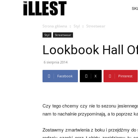
SKL
Strona główna
Styl
Streetwear
Styl
Streetwear
Lookbook Hall O
6 sierpnia 2014
Facebook
X
Pinterest
Czy tego chcemy czy nie to sezonu jesiennego j
nam to nachalnie przypominają, a to poprzez ka
Zostawmy zmartwienia z boku i przejdźmy do s
rodzaju czapki oraz t-shirty znajdziemy tu c