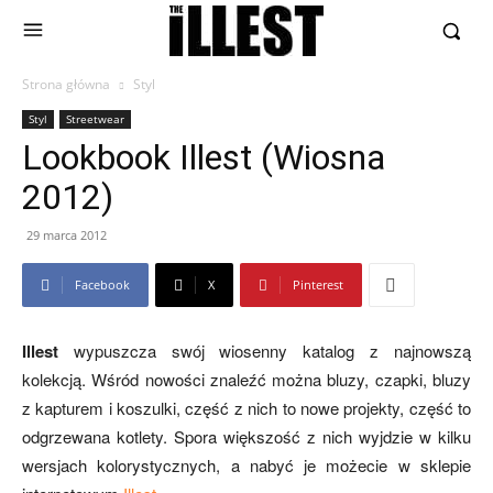
Strona główna
Styl
Styl
Streetwear
Lookbook Illest (Wiosna
2012)
29 marca 2012
Facebook
X
Pinterest
Illest
wypuszcza swój wiosenny katalog z najnowszą
kolekcją. Wśród nowości znaleźć można bluzy, czapki, bluzy
z kapturem i koszulki, część z nich to nowe projekty, część to
odgrzewana kotlety. Spora większość z nich wyjdzie w kilku
wersjach kolorystycznych, a nabyć je możecie w sklepie