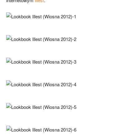
internetowym
Illest
.