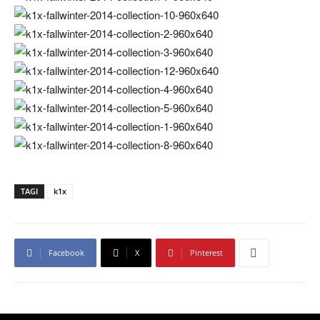
TAGI
k1x
Facebook
X
Pinterest