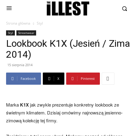
Strona główna
Styl
Styl
Streetwear
Lookbook K1X (Jesień / Zima
2014)
15 sierpnia 2014
Facebook
X
Pinterest
Marka
K1X
jak zwykle prezentuje konkretny lookbook ze
świetnym klimatem. Dzisiaj omówimy najnowszą jesienno-
zimową kolekcję tej firmy.