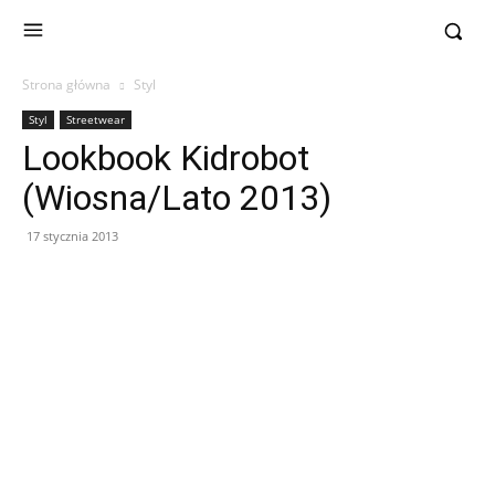
Strona główna
Styl
Styl
Streetwear
Lookbook Kidrobot
(Wiosna/Lato 2013)
17 stycznia 2013
Facebook
X
Pinterest
WhatsApp