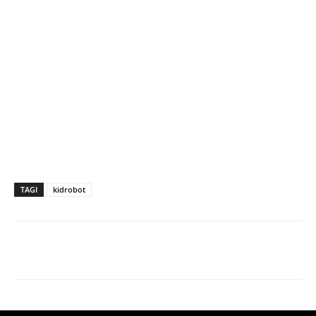
TAGI
kidrobot
Facebook
X
Pinterest
WhatsApp