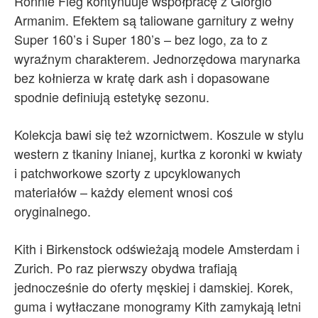
Ronnie Fieg kontynuuje współpracę z Giorgio
Armanim. Efektem są taliowane garnitury z wełny
Super 160’s i Super 180’s – bez logo, za to z
wyraźnym charakterem. Jednorzędowa marynarka
bez kołnierza w kratę dark ash i dopasowane
spodnie definiują estetykę sezonu.
Kolekcja bawi się też wzornictwem. Koszule w stylu
western z tkaniny lnianej, kurtka z koronki w kwiaty
i patchworkowe szorty z upcyklowanych
materiałów – każdy element wnosi coś
oryginalnego.
Kith i Birkenstock odświeżają modele Amsterdam i
Zurich. Po raz pierwszy obydwa trafiają
jednocześnie do oferty męskiej i damskiej. Korek,
guma i wytłaczane monogramy Kith zamykają letni