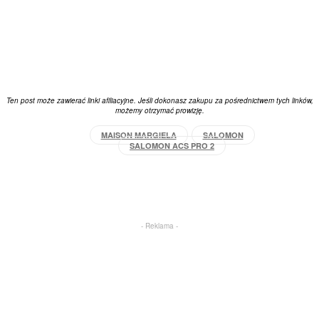
Ten post może zawierać linki afiliacyjne. Jeśli dokonasz zakupu za pośrednictwem tych linków,
możemy otrzymać prowizję.
MAISON MARGIELA
SALOMON
SALOMON ACS PRO 2
Facebook
X
Pinterest
WhatsApp
- Reklama -