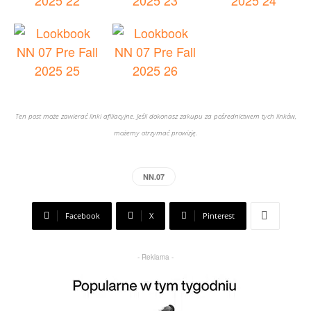
Ten post może zawierać linki afiliacyjne. Jeśli dokonasz zakupu za pośrednictwem tych linków,
możemy otrzymać prowizję.
NN.07
Facebook
X
Pinterest
- Reklama -