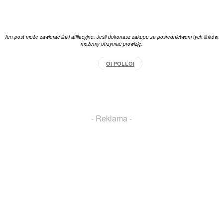
Ten post może zawierać linki afiliacyjne. Jeśli dokonasz zakupu za pośrednictwem tych linków,
możemy otrzymać prowizję.
OI POLLOI
Facebook
X
Pinterest
WhatsApp
- Reklama -