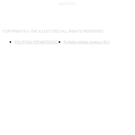
sportem.
COPYRIGHTS © THE ILLEST 2022 ALL RIGHTS RESERVED.
POLITYKA PRYWATNOŚCI
Polityka plików cookies (EU)