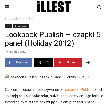
Strona główna
Styl
Styl
Streetwear
Lookbook Publish – czapki 5
panel (Holiday 2012)
16 grudnia 2012
Facebook
X
Pinterest
Całkiem niedawno pokazywaliśmy
lookbook Publish
z ich
kolekcją na końcówkę roku, a dziś dorzucamy do tego kolejne
fotografię, tym razem pokazujące kolekcję czapel 5 panel.