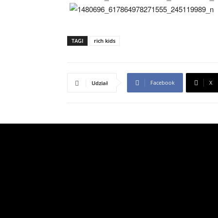
TAGI
rich kids
Facebook
X
Udział