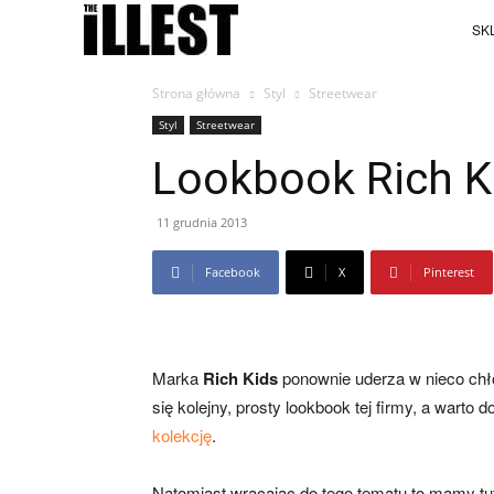
SKL
Strona główna
Styl
Streetwear
Styl
Streetwear
Lookbook Rich Ki
11 grudnia 2013
Facebook
X
Pinterest
Marka
Rich Kids
ponownie uderza w nieco chło
się kolejny, prosty lookbook tej firmy, a wart
kolekcję
.
Natomiast wracając do tego tematu to mamy t