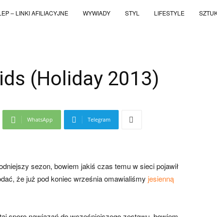
EP – LINKI AFILIACYJNE
WYWIADY
STYL
LIFESTYLE
SZTU
ds (Holiday 2013)
WhatsApp
Telegram
dniejszy sezon, bowiem jakiś czas temu w sieci pojawił
o dodać, że już pod koniec września omawialiśmy
jesienną
utaj sporo nawiązań do wcześniejszego zestawu, bowiem