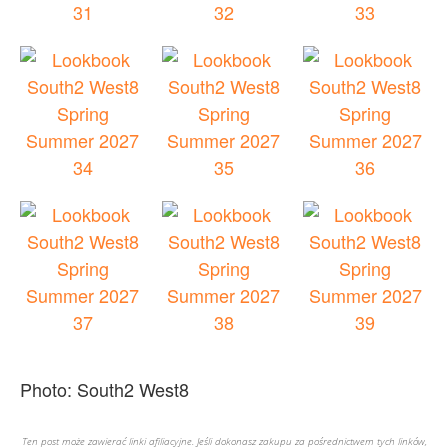
Photo: South2 West8
Ten post może zawierać linki afiliacyjne. Jeśli dokonasz zakupu za pośrednictwem tych linków,