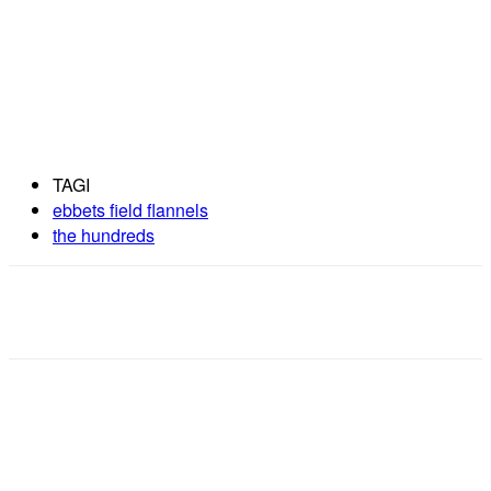
TAGI
ebbets field flannels
the hundreds
Facebook
X
Pinterest
WhatsApp