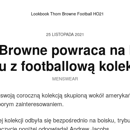
25 LISTOPADA 2021
Browne powraca na 
u z footballową kole
MENSWEAR
woją coroczną kolekcją skupioną wokół amerykańsk
sporym zainteresowaniem.
ej kolekcji odbyła się bezpośrednio na boisku, trybu
obaczycie poniżej odpowiadał Andrew Jacobs.