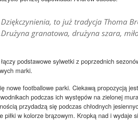
 Dziękczynienia, to już tradycja Thoma 
. „Drużyna granatowa, drużyna szara, mił
 łączy podstawowe sylwetki z poprzednich sezonó
owych marki.
ię nowe footballowe parki. Ciekawą propozycją jes
awodnikach podczas ich występów na zielonej mura
pewnością przydadzą się podczas chłodnych jesienn
cie piłki w kolorze brązowym. Kropką nad i wydaje