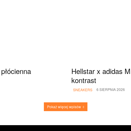
 płócienna
Hellstar x adidas
kontrast
6 SIERPNIA 2026
SNEAKERS
Pokaż więcej wpisów