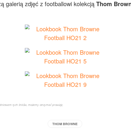
 galerią zdjęć z footballowi kolekcją
Thom Brow
rednictwem tych linków, możemy otrzymać prowizję.
THOM BROWNE