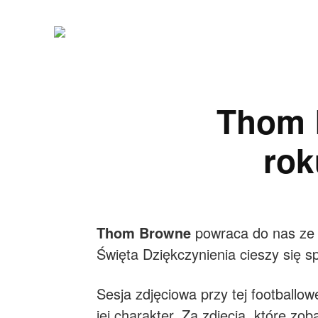
Thom 
rok
Thom Browne
powraca do nas ze s
Święta Dziękczynienia cieszy się 
Sesja zdjęciowa przy tej footballow
jej charakter. Za zdjęcia, które z