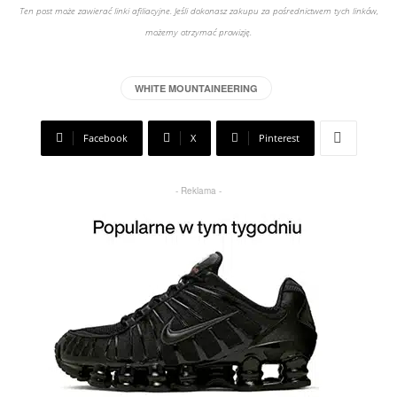
Ten post może zawierać linki afiliacyjne. Jeśli dokonasz zakupu za pośrednictwem tych linków,
możemy otrzymać prowizję.
WHITE MOUNTAINEERING
Facebook
X
Pinterest
- Reklama -