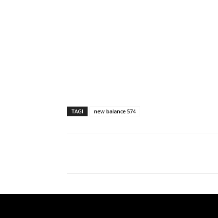
TAGI
new balance 574
Facebook
X
Udział