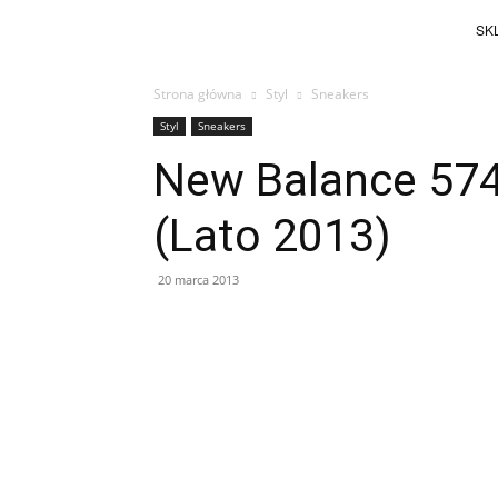
SKL
Strona główna
Styl
Sneakers
Styl
Sneakers
New Balance 574
(Lato 2013)
20 marca 2013
Facebook
X
Pinterest