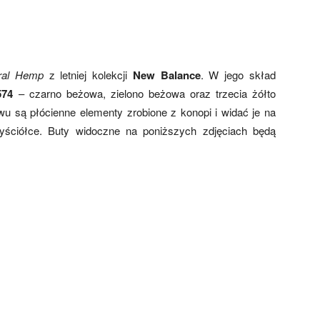
ral Hemp
z letniej kolekcji
New Balance
. W jego skład
574
– czarno beżowa, zielono beżowa oraz trzecia żółto
u są płócienne elementy zrobione z konopi i widać je na
yściółce. Buty widoczne na poniższych zdjęciach będą