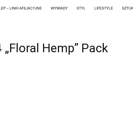
EP – LINKI AFILIACYJNE
WYWIADY
STYL
LIFESTYLE
SZTU
 „Floral Hemp” Pack
WhatsApp
Telegram
Email
Copy UR