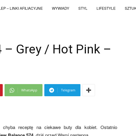
EP – LINKI AFILIACYJNE
WYWIADY
STYL
LIFESTYLE
SZTU
– Grey / Hot Pink –
WhatsApp
Telegram
 chyba receptę na ciekawe buty dla kobiet. Ostatnio
ew Balance 574
, dziś przed Wami następna.