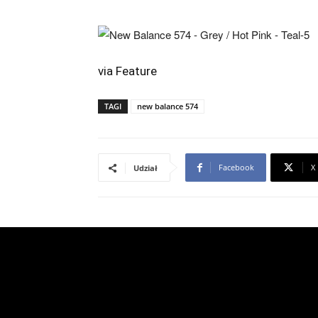
via
Feature
TAGI
new balance 574
Facebook
X
Udział