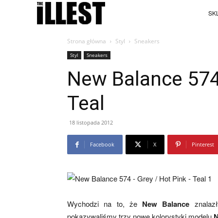
SKL
Strona główna
Styl
Sneakers
Styl
Sneakers
New Balance 574 
Teal
18 listopada 2012
Facebook
X
Pinterest
Wychodzi na to, że
New Balance
znalazł
pokazywaliśmy trzy nowe kolorystyki modelu
N