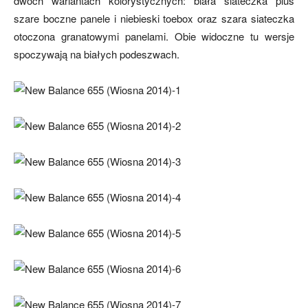
dwóch wariantach kolorystycznych: biała siateczka plus
szare boczne panele i niebieski toebox oraz szara siateczka
otoczona granatowymi panelami. Obie widoczne tu wersje
spoczywają na białych podeszwach.