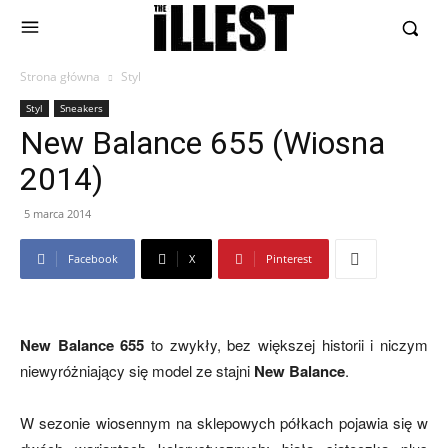
Strona główna
Styl
Styl
Sneakers
New Balance 655 (Wiosna
2014)
5 marca 2014
Facebook
X
Pinterest
New Balance 655
to zwykły, bez większej historii i niczym
niewyróżniający się model ze stajni
New Balance
.
W sezonie wiosennym na sklepowych półkach pojawia się w