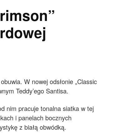
Crimson”
ordowej
 obuwia. W nowej odsłonie „Classic
ywnym Teddy’ego Santisa.
nim pracuje tonalna siatka w tej
kach i panelach bocznych
rystykę z białą obwódką.