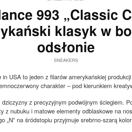
ance 993 „Classic 
ykański klasyk w b
odsłonie
SNEAKERS
n USA to jeden z filarów amerykańskiej produkcji
ciemnoczerwony charakter – pod kierunkiem kreat
dziczyzny z precyzyjnym podwójnym ściegiem. Pod 
y z nubuku i matowe elementy odblaskowe na nos
o „N” na śródstopiu przyjmuje srebrno-szarą kolo