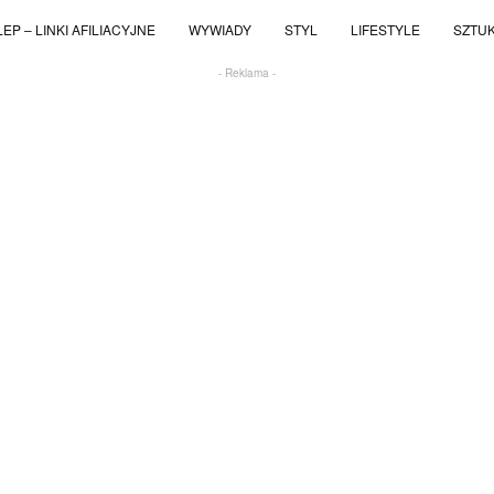
EP – LINKI AFILIACYJNE
WYWIADY
STYL
LIFESTYLE
SZTU
- Reklama -