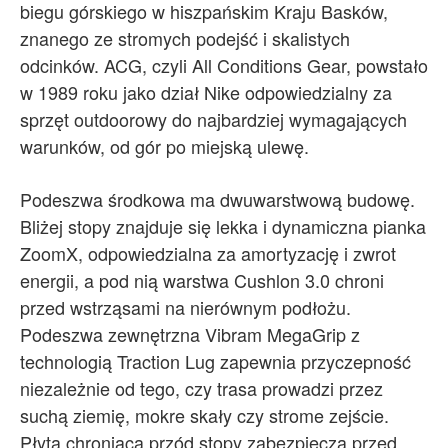
biegu górskiego w hiszpańskim Kraju Basków,
znanego ze stromych podejść i skalistych
odcinków. ACG, czyli All Conditions Gear, powstało
w 1989 roku jako dział Nike odpowiedzialny za
sprzęt outdoorowy do najbardziej wymagających
warunków, od gór po miejską ulewę.
Podeszwa środkowa ma dwuwarstwową budowę.
Bliżej stopy znajduje się lekka i dynamiczna pianka
ZoomX, odpowiedzialna za amortyzację i zwrot
energii, a pod nią warstwa Cushlon 3.0 chroni
przed wstrząsami na nierównym podłożu.
Podeszwa zewnętrzna Vibram MegaGrip z
technologią Traction Lug zapewnia przyczepność
niezależnie od tego, czy trasa prowadzi przez
suchą ziemię, mokre skały czy strome zejście.
Płyta chroniąca przód stopy zabezpiecza przed