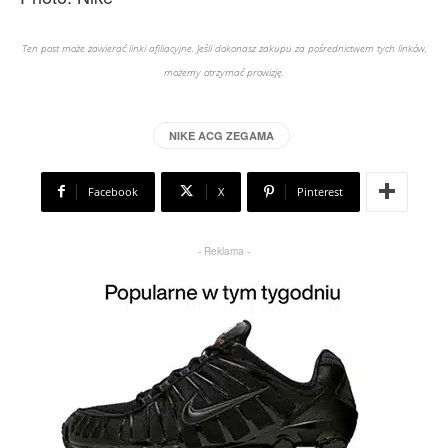
Ten post może zawierać linki afiliacyjne. Jeśli dokonasz zakupu za pośrednictwem tych linków,
możemy otrzymać prowizję.
NIKE ACG ZEGAMA
Facebook
X
Pinterest
- Reklama -