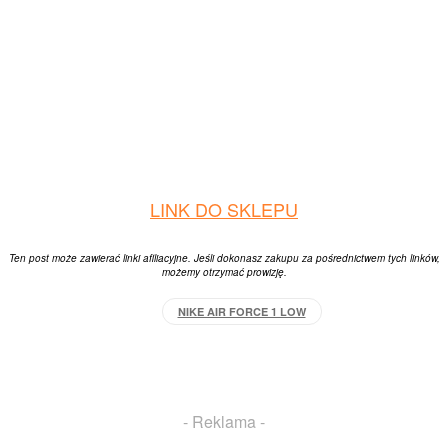
LINK DO SKLEPU
Ten post może zawierać linki afiliacyjne. Jeśli dokonasz zakupu za pośrednictwem tych linków,
możemy otrzymać prowizję.
NIKE AIR FORCE 1 LOW
Facebook
X
Pinterest
WhatsApp
- Reklama -