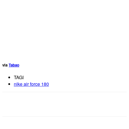
via
Tabao
TAGI
nike air force 180
Facebook
X
Pinterest
WhatsApp