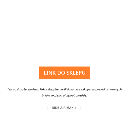
LINK DO SKLEPU
Ten post może zawierać linki afiliacyjne. Jeśli dokonasz zakupu za pośrednictwem tych
linków, możemy otrzymać prowizję.
NIKE AIR MAX 1
Facebook
X
Pinterest
WhatsApp