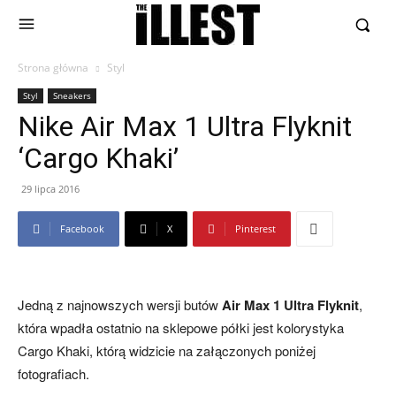
Strona główna
Styl
Styl
Sneakers
Nike Air Max 1 Ultra Flyknit
‘Cargo Khaki’
29 lipca 2016
Facebook
X
Pinterest
Jedną z najnowszych wersji butów
Air Max 1 Ultra Flyknit
,
która wpadła ostatnio na sklepowe półki jest kolorystyka
Cargo Khaki, którą widzicie na załączonych poniżej
fotografiach.