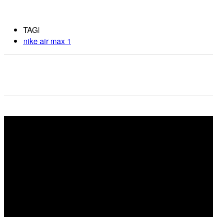
TAGI
nike air max 1
Facebook
X
Pinterest
WhatsApp