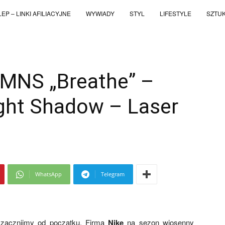
EP – LINKI AFILIACYJNE
WYWIADY
STYL
LIFESTYLE
SZTU
WMNS „Breathe” –
ight Shadow – Laser
WhatsApp
Telegram
zacznijmy od początku. Firma
Nike
na sezon wiosenny