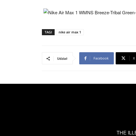
TAGI
nike air max 1
Facebook
X
Udział
THE ILLE