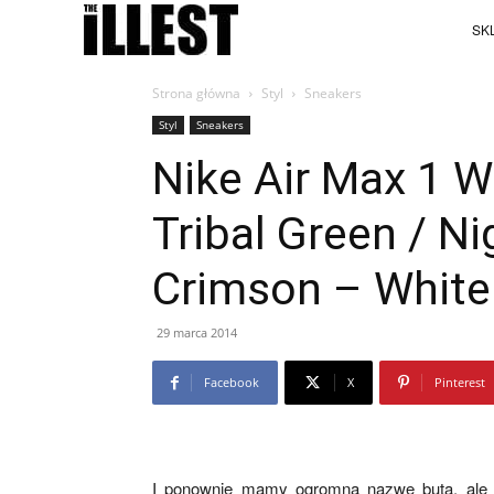
SKL
Strona główna
Styl
Sneakers
Styl
Sneakers
Nike Air Max 1 
Tribal Green / N
Crimson – White
29 marca 2014
Facebook
X
Pinterest
I ponownie mamy ogromną nazwę buta, ale 