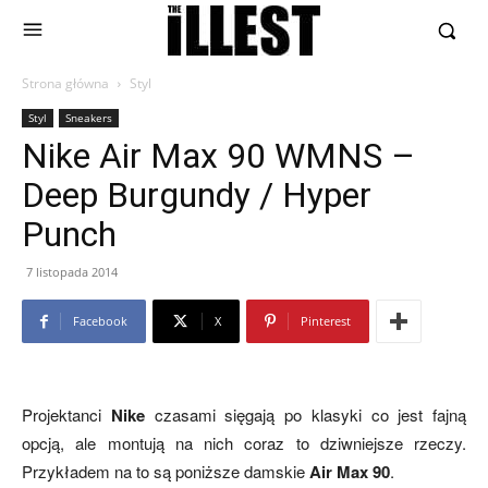
Strona główna
Styl
Styl
Sneakers
Nike Air Max 90 WMNS –
Deep Burgundy / Hyper
Punch
7 listopada 2014
Facebook
X
Pinterest
Projektanci
Nike
czasami sięgają po klasyki co jest fajną
opcją, ale montują na nich coraz to dziwniejsze rzeczy.
Przykładem na to są poniższe damskie
Air Max 90
.