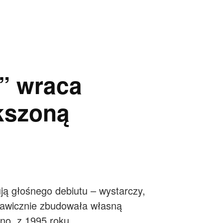
t” wraca
kszoną
ują głośnego debiutu – wystarczy,
yskawicznie zbudowała własną
ano, z 1995 roku.