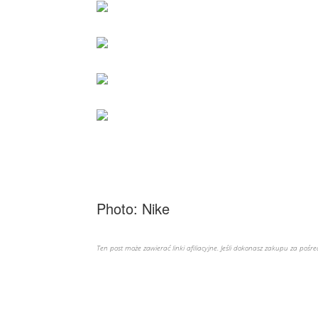
Photo: Nike
Ten post może zawierać linki afiliacyjne. Jeśli dokonasz zakupu za poś