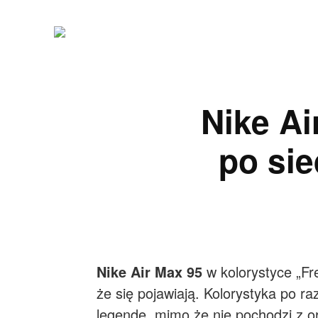
Nike Ai
po si
Nike Air Max 95
w kolorystyce „Fre
że się pojawiają. Kolorystyka po r
legendę, mimo że nie pochodzi z ory