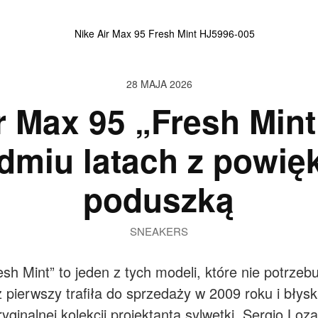
28 MAJA 2026
r Max 95 „Fresh Min
edmiu latach z powię
poduszką
SNEAKERS
sh Mint” to jeden z tych modeli, które nie potrzeb
az pierwszy trafiła do sprzedaży w 2009 roku i bł
ginalnej kolekcji projektanta sylwetki, Sergio Loz