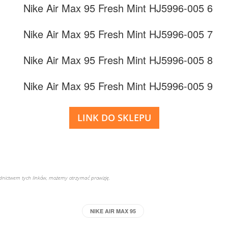
LINK DO SKLEPU
rednictwem tych linków, możemy otrzymać prowizję.
NIKE AIR MAX 95