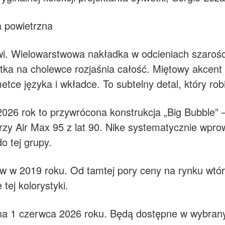
a powietrzna
owi. Wielowarstwowa nakładka w odcieniach szarośc
tka na cholewce rozjaśnia całość. Miętowy akcent 
e języka i wkładce. To subtelny detal, który robi
2026 rok to przywrócona konstrukcja „Big Bubble”
y Air Max 95 z lat 90. Nike systematycznie wprow
o tej grupy.
pów w 2019 roku. Od tamtej pory ceny na rynku wt
tej kolorystyki.
na 1 czerwca 2026 roku. Będą dostępne w wybran