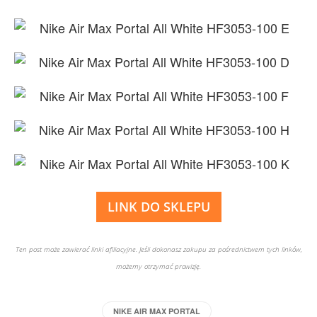
LINK DO SKLEPU
Ten post może zawierać linki afiliacyjne. Jeśli dokonasz zakupu za pośrednictwem tych linków,
możemy otrzymać prowizję.
NIKE AIR MAX PORTAL