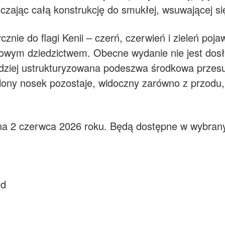
czając całą konstrukcję do smukłej, wsuwającej si
znie do flagi Kenii – czerń, czerwień i zieleń pojaw
egowym dziedzictwem. Obecne wydanie nie jest do
ardziej ustrukturyzowana podeszwa środkowa przes
ony nosek pozostaje, widoczny zarówno z przodu, 
na 2 czerwca 2026 roku. Będą dostępne w wybran
ed