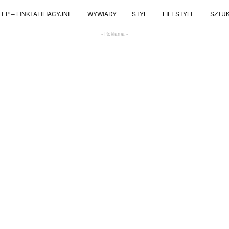
EP – LINKI AFILIACYJNE
WYWIADY
STYL
LIFESTYLE
SZTU
- Reklama -