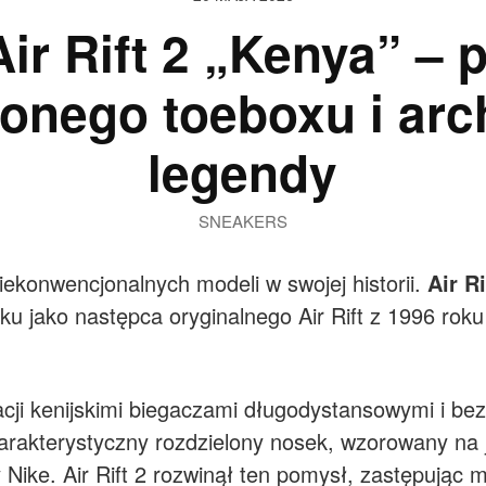
Air Rift 2 „Kenya” – 
lonego toeboxu i arc
legendy
SNEAKERS
iekonwencjonalnych modeli w swojej historii.
Air Ri
ku jako następca oryginalnego Air Rift z 1996 roku
iracji kenijskimi biegaczami długodystansowymi i b
rakterystyczny rozdzielony nosek, wzorowany na j
y Nike. Air Rift 2 rozwinął ten pomysł, zastępując