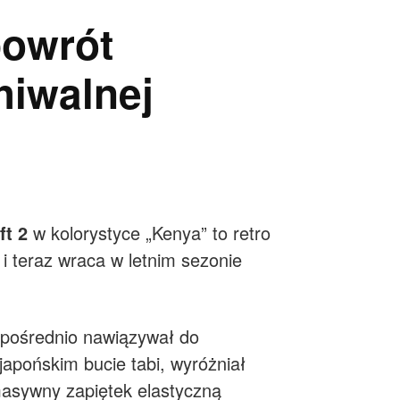
powrót
hiwalnej
ft 2
w kolorystyce „Kenya” to retro
 i teraz wraca w letnim sezonie
ezpośrednio nawiązywał do
apońskim bucie tabi, wyróżniał
 masywny zapiętek elastyczną