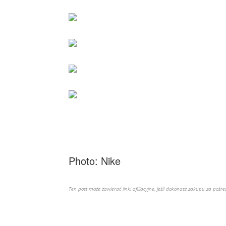
Photo: Nike
Ten post może zawierać linki afiliacyjne. Jeśli dokonasz zakupu za poś