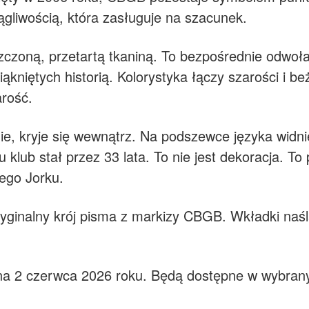
iągliwością, która zasługuje na szacunek.
zczoną, przetartą tkaniną. To bezpośrednie odwoła
ąkniętych historią. Kolorystyka łączy szarości i 
arość.
nie, kryje się wewnątrz. Na podszewce języka widni
 klub stał przez 33 lata. To nie jest dekoracja. T
ego Jorku.
ryginalny krój pisma z markizy CBGB. Wkładki naśl
na 2 czerwca 2026 roku. Będą dostępne w wybran