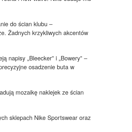
nie do ścian klubu –
beże. Żadnych krzykliwych akcentów
eją napisy „Bleecker” i „Bowery” –
o precyzyjne osadzenie buta w
adują mozaikę naklejek ze ścian
ych sklepach Nike Sportswear oraz