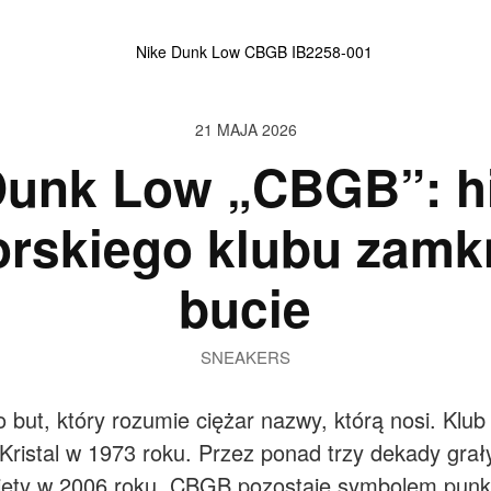
21 MAJA 2026
Dunk Low „CBGB”: hi
rskiego klubu zamk
bucie
SNEAKERS
 but, który rozumie ciężar nazwy, którą nosi. Klub
 Kristal w 1973 roku. Przez ponad trzy dekady gra
knięty w 2006 roku, CBGB pozostaje symbolem punk