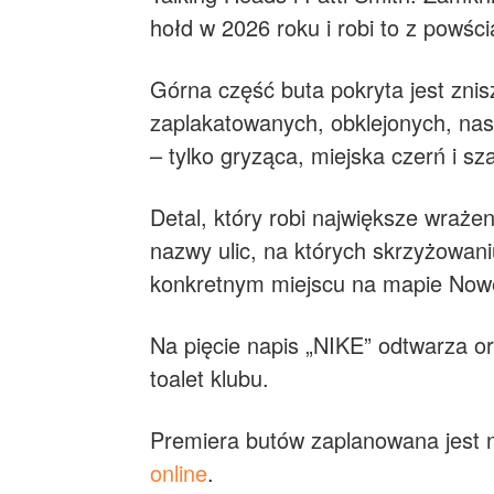
hołd w 2026 roku i robi to z powśc
Górna część buta pokryta jest znis
zaplakatowanych, obklejonych, nasi
– tylko gryząca, miejska czerń i sz
Detal, który robi największe wraże
nazwy ulic, na których skrzyżowaniu
konkretnym miejscu na mapie Now
Na pięcie napis „NIKE” odtwarza o
toalet klubu.
Premiera butów zaplanowana jest 
online
.