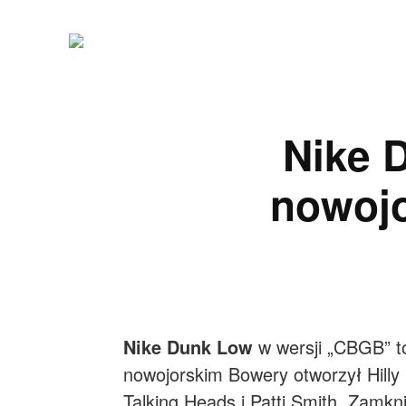
Nike 
nowojo
Nike Dunk Low
w wersji „CBGB” to
nowojorskim Bowery otworzył Hilly
Talking Heads i Patti Smith. Zam