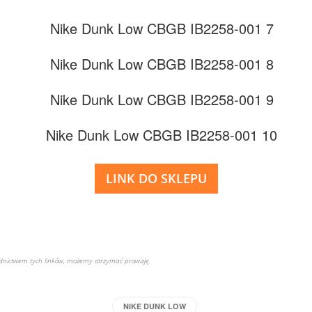
LINK DO SKLEPU
rednictwem tych linków, możemy otrzymać prowizję.
NIKE DUNK LOW