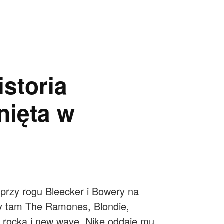
storia
nięta w
 przy rogu Bleecker i Bowery na
ły tam The Ramones, Blondie,
 rocka i new wave. Nike oddaje mu