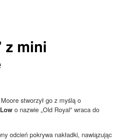
 z mini
e
 Moore stworzył go z myślą o
 Low
o nazwie „Old Royal” wraca do
wny odcień pokrywa nakładki, nawiązując