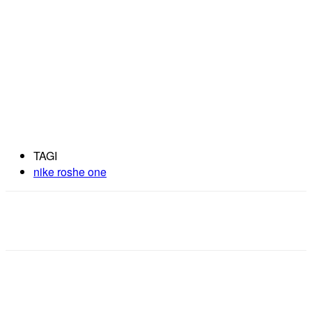
TAGI
nike roshe one
Facebook
X
Pinterest
WhatsApp