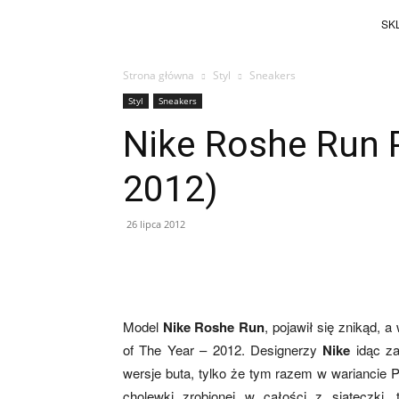
SKL
Strona główna
Styl
Sneakers
Styl
Sneakers
Nike Roshe Run 
2012)
26 lipca 2012
Facebook
X
Pinterest
Model
Nike Roshe Run
, pojawił się znikąd, 
of The Year – 2012. Designerzy
Nike
idąc za
wersje buta, tylko że tym razem w wariancie 
cholewki zrobionej w całości z siateczki