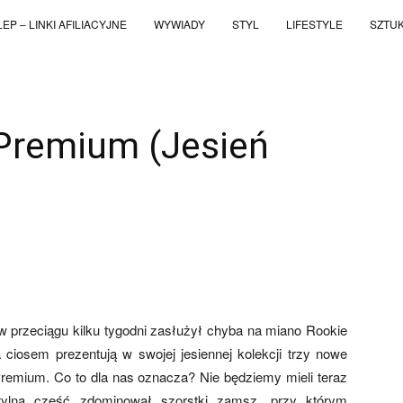
EP – LINKI AFILIACYJNE
WYWIADY
STYL
LIFESTYLE
SZTU
Premium (Jesień
WhatsApp
Telegram
Email
Copy UR
a w przeciągu kilku tygodni zasłużył chyba na miano Rookie
 ciosem prezentują w swojej jesiennej kolekcji trzy nowe
Premium. Co to dla nas oznacza? Nie będziemy mieli teraz
, tylną część zdominował szorstki zamsz, przy którym