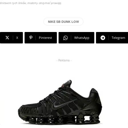
rednictwem tych linków, możemy otrzymać prowizję.
NIKE SB DUNK LOW
X
Pinterest
WhatsApp
Telegram
- Reklama -