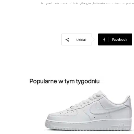
Ten post może zawierać linki afiliacyjne. Jeśli dokonasz zakupu za poś
Facebook
Udział