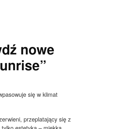
awdź nowe
unrise”
 wpasowuje się w klimat
rwieni, przeplatający się z
tylko estetyka – miękka,