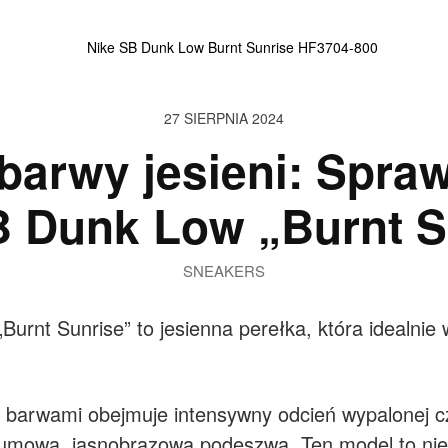
27 SIERPNIA 2024
barwy jesieni: Spr
B Dunk Low „Burnt S
SNEAKERS
Burnt Sunrise” to jesienna perełka, która idealnie
 barwami obejmuje intensywny odcień wypalonej cze
 gumową, jasnobrązową podeszwą. Ten model to nie 